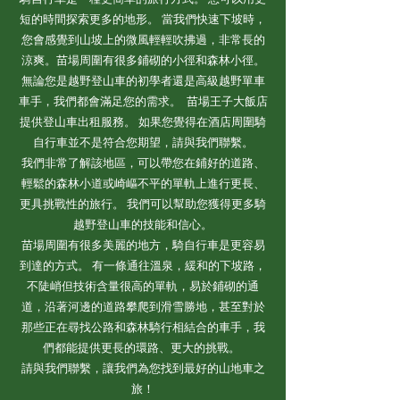
短的時間探索更多的地形。 當我們快速下坡時，
您會感覺到山坡上的微風輕輕吹拂過，非常長的
涼爽。苗場周圍有很多鋪砌的小徑和森林小徑。
無論您是越野登山車的初學者還是高級越野單車
車手，我們都會滿足您的需求。 ​ 苗場王子大飯店
提供登山車出租服務。 如果您覺得在酒店周圍騎
自行車並不是符合您期望，請與我們聯繫。
我們非常了解該地區，可以帶您在鋪好的道路、
輕鬆的森林小道或崎嶇不平的單軌上進行更長、
更具挑戰性的旅行。 我們可以幫助您獲得更多騎
越野登山車的技能和信心。
苗場周圍有很多美麗的地方，騎自行車是更容易
到達的方式。 有一條通往溫泉，緩和的下坡路，
不陡峭但技術含量很高的單軌，易於鋪砌的通
道，沿著河邊的道路攀爬到滑雪勝地，甚至對於
那些正在尋找公路和森林騎行相結合的車手，我
們都能提供更長的環路、更大的挑戰。 ​
請與我們聯繫，讓我們為您找到最好的山地車之
旅！