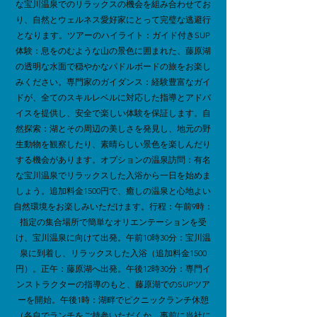
な宝川温泉でのリラックスの機会を組み合わせてお
り、自然とウェルネス愛好家にとって完璧な逃避行
となります。ツアーのハイライト：ガイド付きSUP
体験：息をのむような山の景色に囲まれた、藤原湖
の透明な水面で穏やかなパドルボードの旅をお楽し
みください。専門家のガイダンス：経験豊富なガイ
ドが、全てのスキルレベルに対応した指導とアドバ
イスを提供し、安全で楽しい体験を保証します。自
然探索：湖とその周辺の美しさを発見し、地元の野
生動物を観察したり、素晴らしい景色を楽しんだり
する機会があります。オプションの温泉訪問：有名
な宝川温泉でリラックスした入浴から一日を始めま
しょう。追加料金1500円で、癒しの温泉と心地よい
自然環境をお楽しみいただけます。行程：午前9時：
指定の集合場所で簡単なオリエンテーションを受
け、宝川温泉に向けて出発。午前10時30分：宝川温
泉に到着し、リラックスした入浴（追加料金1500
円）。正午：藤原湖へ出発。午後12時30分：専門イ
ンストラクターの指導のもと、藤原湖でのSUPツア
ーを開始。午後1時：湖畔でピクニックランチ休憩
（各自でランチをご持参いただくか、事前に当社に