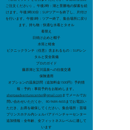
ご注文ください）。午後2時：湖と景勝地の探索を続
けます。午後3時30分：SUPツアーを終了し、片付け
を行います。午後5時：ツアー終了、集合場所に戻り
ます。持ち物：快適な水着とタオル
着替え
日焼け止めと帽子
水筒と軽食
ピクニックランチ（任意）含まれるもの：SUPレン
タルと安全装備
プロのガイド
藤原湖と宝川温泉への往復交通
保険適用
オプションの温泉訪問（追加料金1500円）予約情
報：予約：事前予約をお勧めします。
sherpaadventurecenter@gmail.com
までメールでお
問い合わせいただくか、
80-9684-4655
までお電話い
ただき、お席を確保してください。集合場所：苗場
プリンスホテル内シェルパアドベンチャーセンター
追加情報：全年齢、全フィットネスレベルに適して
います