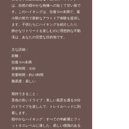
は、自然の穏やかな抱擁への短くて甘い旅で
す。このハイキングは、往復1km未満で、最
小限の努力で新鮮なアウトドア体験を提供し
ます。子供たちにハイキングを紹介したり、
静かなリトリートを楽しむのに理想的な不動
滝は、あなたの完璧な目的地です。
主な詳細：
距離：
往復1km未満
所要時間：30分
所要時間：約2.5時間
難易度：易しい
期待できること：
景色の良いドライブ：美しい風景を通る30分
のドライブを楽しんで、トレイルヘッドに到
着します。
穏やかなハイキング：すべての年齢層とフィ
ットネスレベルに適した、易しい標識のある