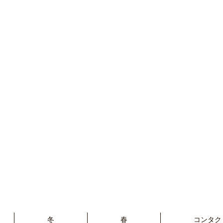
冬
春
コンタク