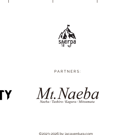
P A R T N E R S :
©2023-2026 by
jacaventura.com